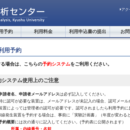
アク
用予約
利用料金
利用申込書の提出
お問
利用予約
する場合は、こちらの
予約システム
をご利用ください。
約システム使用上のご注意
申請者名、申請者メールアドレス
は必ず記入してください。
特に認可が必要な装置は、メールアドレスが未記入の場合、認可メール
装置によっては管理者の認可が必要です。認可されましたら利用予約に
X線発生装置を予約する場合は、事前に「実験計画書」（年度が変わる
予約概要
には次の通りに記入してください。(予約表に公開されます）
所属・内線番号・名前